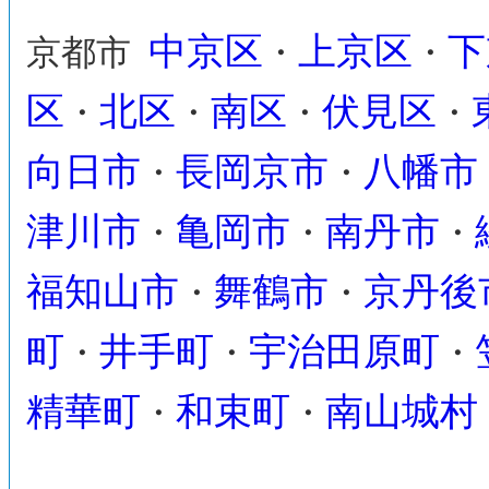
中京区
上京区
下
京都市
・
・
区
北区
南区
伏見区
・
・
・
・
向日市
長岡京市
八幡市
・
・
津川市
亀岡市
南丹市
・
・
・
福知山市
舞鶴市
京丹後
・
・
町
井手町
宇治田原町
・
・
・
精華町
和束町
南山城村
・
・