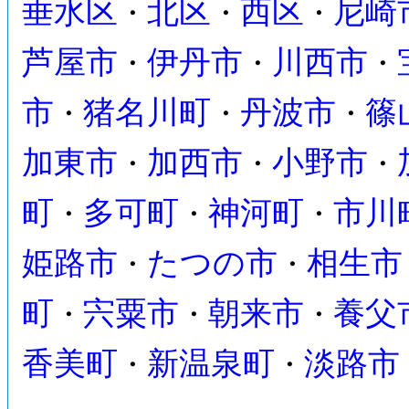
垂水区
北区
西区
尼崎
・
・
・
芦屋市
伊丹市
川西市
・
・
・
市
猪名川町
丹波市
篠
・
・
・
加東市
加西市
小野市
・
・
・
町
多可町
神河町
市川
・
・
・
姫路市
たつの市
相生市
・
・
町
宍粟市
朝来市
養父
・
・
・
香美町
新温泉町
淡路市
・
・