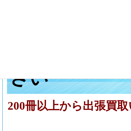
京都市北区へ
センターに出
さい
200冊以上から出張買