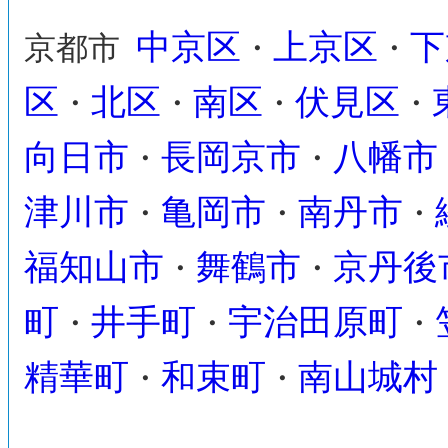
中京区
上京区
下
京都市
・
・
区
北区
南区
伏見区
・
・
・
・
向日市
長岡京市
八幡市
・
・
津川市
亀岡市
南丹市
・
・
・
福知山市
舞鶴市
京丹後
・
・
町
井手町
宇治田原町
・
・
・
精華町
和束町
南山城村
・
・