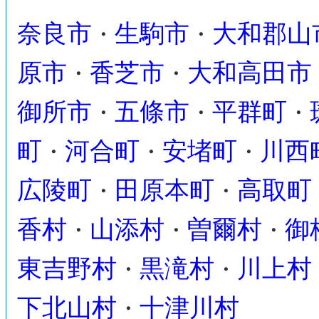
奈良市
生駒市
大和郡山
・
・
原市
香芝市
大和高田市
・
・
御所市
五條市
平群町
・
・
・
町
河合町
安堵町
川西
・
・
・
広陵町
田原本町
高取町
・
・
香村
山添村
曽爾村
御
・
・
・
東吉野村
黒滝村
川上村
・
・
下北山村
十津川村
・