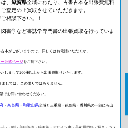
ーは、
滋賀県
全域にわたり、古書古本を出張費無料
、ご査定の上買取させていただきます。
でご相談下さい。！
 図書学など書誌学専門書の出張買取を行っていま
書古本がございますので、詳しくはお電話いただくか、
ター公式ページ
をご覧下さい。
いたしまして200冊以上から出張買取りいたします。
りましては、この限りではありません。
話でお問い合わせください。
府
奈良県
和歌山県
・
・
全域と三重県・徳島県・香川県の一部にも出
民芸・刀剣・美術評論・絵画集・デザイン書・美術展図録・写真・カメ