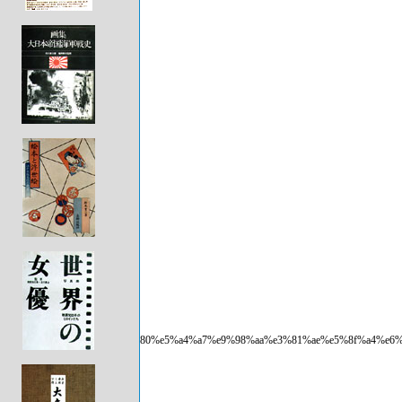
f%e5%b8%82%e3%81%b8%e3%80%80%e5%a4%a7%e9%98%aa%e3%81%ae%e5%8f%a4%e