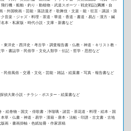
・飛行機・船舶・釣り・動植物・武道スポーツ・戦史戦記(
満洲・台
画・外国映画・芸能・落語漫才・歌舞伎・文楽・能・狂言・講談・浪
ック音楽・ジャズ・料理・茶道・華道・香道・書道・易占・漢方・鍼
署名本・私家版・時代小説・文庫・新書など
・東洋史・西洋史・考古学・調査報告書・仏教・神道・キリスト教・
文学・書誌学・民俗学・文化人類学・伝記・哲学・思想など
・民俗風俗・交通・文化・芸能・雑誌・絵葉書・写真・報告書など
探偵大衆小説・チラシ・ポスター・絵葉書など
・絵巻物・国文・俳歌書・浄瑠璃・諸芸・茶花道・料理・絵本・国
・本草・仏書・神道・易学・漢籍・唐本・法帖・印譜・古文書・古地
代版画・書画掛軸・色紙短冊・作家原稿