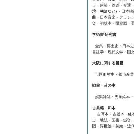
ラ・建築・鉄道・交通
湾・朝鮮など)
・日本映
曲・日本音楽・クラシ
灸・初版本・限定版・
学術書 研究書
全集・郷土史・日本史
書誌学・現代文学・国
大阪に関する書籍
市区町村史・都市産業
戦前・昔の本
娯楽雑誌・児童絵本・
古典籍・和本
古写本・古板本・経巻
史・地誌・医書・鍼灸
図・浮世絵・錦絵・近