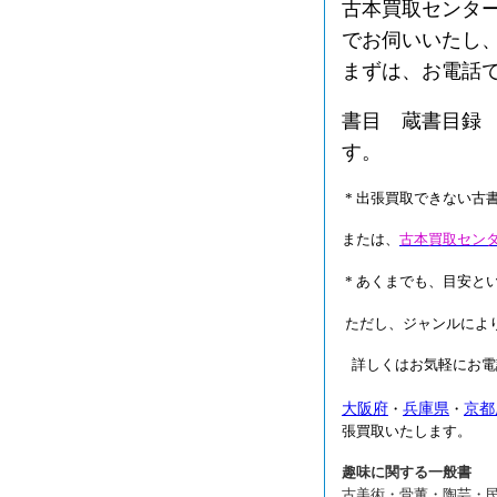
古本買取センタ
でお伺いいたし
まずは、お電話
書目 蔵書目録
す。
* 出張買取できない古
または、
古本買取セン
* あくまでも、目安と
ただし、ジャンルによ
詳しくはお気軽にお電
大阪府
兵庫県
京都
・
・
張買取いたします。
趣味に関する一般書
古美術・骨董・陶芸・