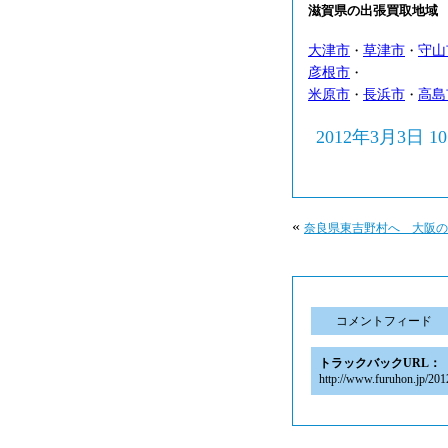
滋賀県の出張買取地域
大津市
草津市
守山
・
・
彦根市
・
米原市
長浜市
高島
・
・
2012年3月3日 1
«
奈良県東吉野村へ 大阪の
コメントフィード
トラックバックURL：
http://www.furuhon.