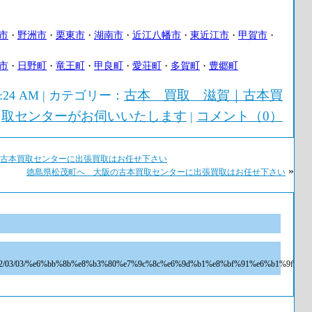
市
野洲市
栗東市
湖南市
近江八幡市
東近江市
甲賀市
・
・
・
・
・
・
・
市
日野町
竜王町
甲良町
愛荘町
多賀町
豊郷町
・
・
・
・
・
・
古本 買取 滋賀｜古本買
0:24 AM | カテゴリー：
取センターがお伺いいたします
コメント（0）
|
古本買取センターに出張買取はお任せ下さい
»
徳島県松茂町へ 大阪の古本買取センターに出張買取はお任せ下さい
jp/2012/03/03/%e6%bb%8b%e8%b3%80%e7%9c%8c%e6%9d%b1%e8%bf%91%e6%b1%9