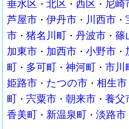
垂水区
北区
西区
尼崎
・
・
・
芦屋市
伊丹市
川西市
・
・
・
市
猪名川町
丹波市
篠
・
・
・
加東市
加西市
小野市
・
・
・
町
多可町
神河町
市川
・
・
・
姫路市
たつの市
相生市
・
・
町
宍粟市
朝来市
養父
・
・
・
香美町
新温泉町
淡路市
・
・