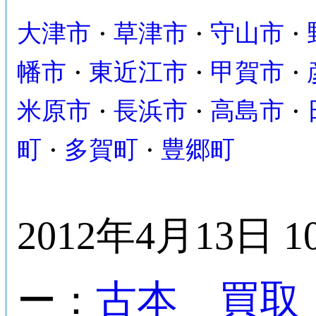
大津市
草津市
守山市
・
・
・
幡市
東近江市
甲賀市
・
・
・
米原市
長浜市
高島市
・
・
・
町
多賀町
豊郷町
・
・
2012年4月13日 1
古本 買取
ー：