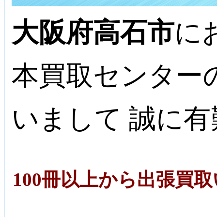
大阪府高石市
に
本買取センター
いまして 誠に
100冊以上から出張買