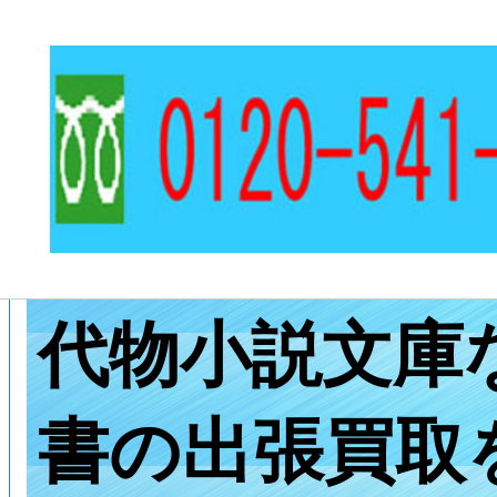
古書 古本 買取 大阪
いたします
岩波文庫、講
代物小説文庫
書の出張買取