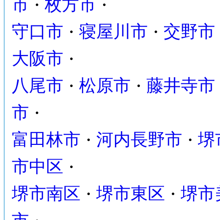
市
枚方市
・
・
守口市
寝屋川市
交野市
・
・
大阪市
・
八尾市
松原市
藤井寺市
・
・
市
・
富田林市
河内長野市
堺
・
・
市中区
・
堺市南区
堺市東区
堺市
・
・