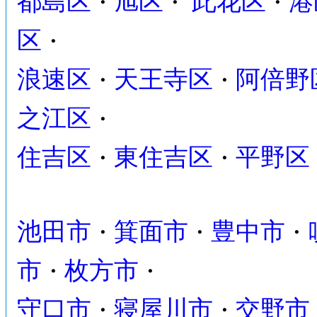
都島区
旭区
此花区
港
・
・
・
区
・
浪速区
天王寺区
阿倍野
・
・
之江区
・
住吉区
東住吉区
平野区
・
・
池田市
箕面市
豊中市
・
・
・
市
枚方市
・
・
守口市
寝屋川市
交野市
・
・