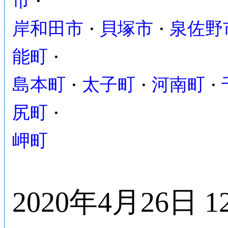
市
・
岸和田市
貝塚市
泉佐野
・
・
能町
・
島本町
太子町
河南町
・
・
・
尻町
・
岬町
2020年4月26日 1