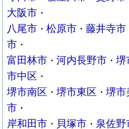
大阪市
・
八尾市
松原市
藤井寺市
・
・
市
・
富田林市
河内長野市
堺
・
・
市中区
・
堺市南区
堺市東区
堺市
・
・
市
・
岸和田市
貝塚市
泉佐野
・
・