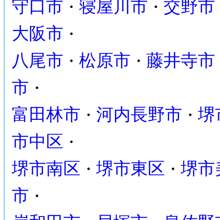
守口市
寝屋川市
交野市
・
・
大阪市
・
八尾市
松原市
藤井寺市
・
・
市
・
富田林市
河内長野市
堺
・
・
市中区
・
堺市南区
堺市東区
堺市
・
・
市
・