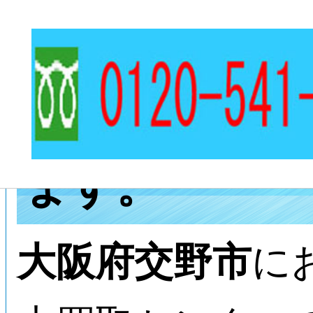
日本美術 西
など書籍の出
ます。
大阪府交野市
に