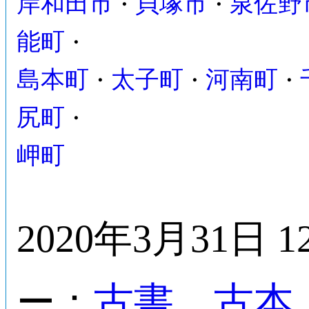
岸和田市
貝塚市
泉佐野
・
・
能町
・
島本町
太子町
河南町
・
・
・
尻町
・
岬町
2020年3月31日 1
古書 古本
ー：