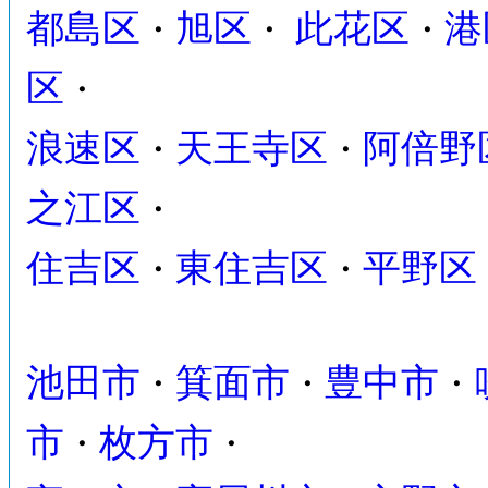
都島区
旭区
此花区
港
・
・
・
区
・
浪速区
天王寺区
阿倍野
・
・
之江区
・
住吉区
東住吉区
平野区
・
・
池田市
箕面市
豊中市
・
・
・
市
枚方市
・
・