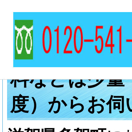
和本、古典籍
古地図、木版
料などは少量
度）からお伺