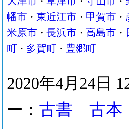
大津市
草津市
守山市
・
・
・
幡市
東近江市
甲賀市
・
・
・
米原市
長浜市
高島市
・
・
・
町
多賀町
豊郷町
・
・
2020年4月24日 1
古書 古本
ー：