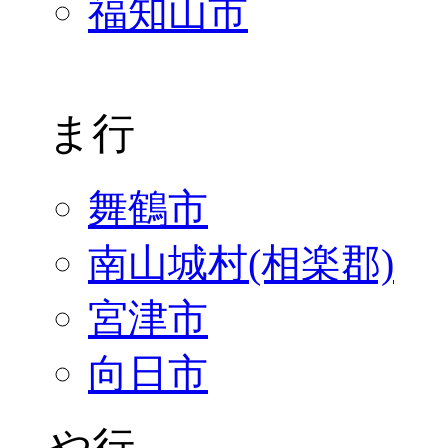
福知山市
ま行
舞鶴市
南山城村(相楽郡)
宮津市
向日市
や行