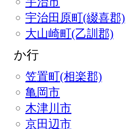
宇治市
宇治田原町(綴喜郡)
大山崎町(乙訓郡)
か行
笠置町(相楽郡)
亀岡市
木津川市
京田辺市