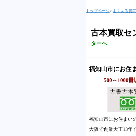
トップページ
>
よくある質
古本買取セ
ターへ
福知山市にお住
500～10
福知山市にお住まい
大阪で創業大正13年