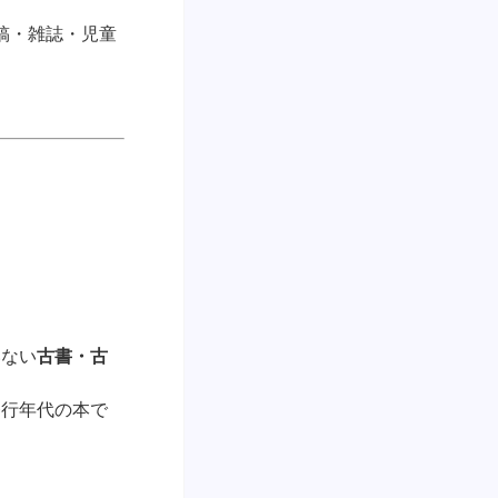
稿・雑誌・児童
いない
古書・古
発行年代の本で