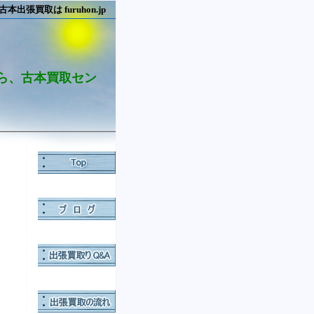
買取は furuhon.jp
ら、古本買取セン