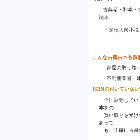
古典籍・和本・
絵本
・探偵大衆小説
こんな古書古本も買
家屋の取り壊し物
不動産業者・建築
ISBN
の付いていない
全国展開してい
本
をの
買い取りを受け
あって
も、正確に古書