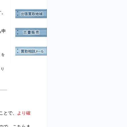
す。
ち申
」を
より
ことで、
より確
ので、こちらま