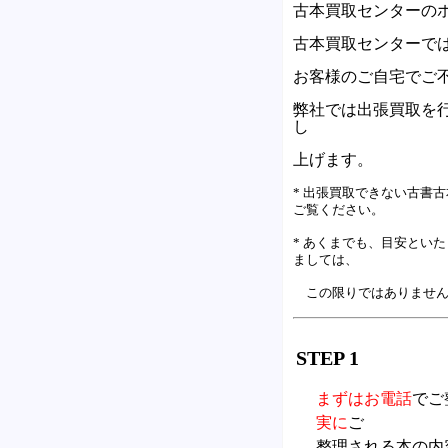
古本買取センターの
古本買取センターで
お客様のご自宅でご
弊社では出張買取を
し
上げます。
* 出張買取できない古書
ご覧ください。
* あくまでも、目安といた
ましては、
この限りではありません
STEP 1
まずはお電話
でご
実に
ご
整理される本の内