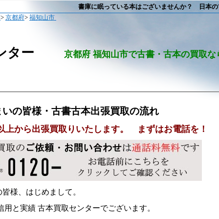
書庫に眠っている本はございませんか？ 日本の古本出張
問
>
京都府
>
福知山市
ンター
京都府 福知山市で古書・古本の買取な
まいの皆様・古書古本出張買取の流れ
00冊以上から出張買取りいたします。 まずはお電話を！
の皆様、はじめまして。
 信用と実績 古本買取センターでございます。